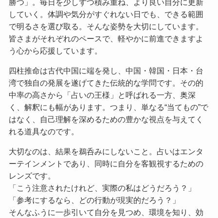
勝つ」。毎日を少しずつ積み重ね、より良い自分に更新
していく。体調や気分がすぐれない日でも、できる範囲
で明るさを選び取る。そんな姿勢を大切にしています。
皆さまがそれぞれのペースで、軽やかに前進できますよ
う心から応援しています。
四柱推命は古代中国に端を発し、中国・韓国・日本・台
湾で独自の発展を遂げてきた伝統的な学問です。その的
中率の高さから「占いの王様」と呼ばれる一方、奥深
く、解釈にも幅があります。つまり、単なる“当てもの”で
はなく、自己理解を深めるための豊かな視点を与えてく
れる道具なのです。
大切なのは、結果を鵜呑みにしないこと。占いはエンタ
ーテインメントであり、同時に自分を客観視するための
レンズです。
「こう注意されたけれど、実際の私はどうだろう？」
「参考にするなら、どの行動が現実的だろう？」
そんなふうに一歩引いて自分を見つめ、環境を知り、効