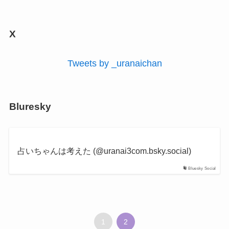
X
Tweets by _uranaichan
Bluresky
占いちゃんは考えた (@uranai3com.bsky.social)
Bluesky Social
1
2