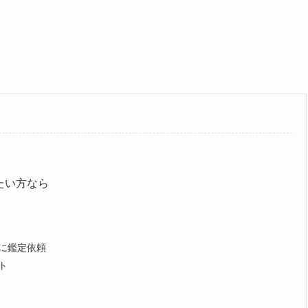
たい方なら
に鑑定依頼
ト