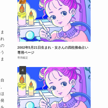
しま
隠れ
視の
2002年5月21日生まれ・女さんの四柱推命占い
いう
専用ページ
専用鑑定
りま
。自
す。
くほ
爆発
味を