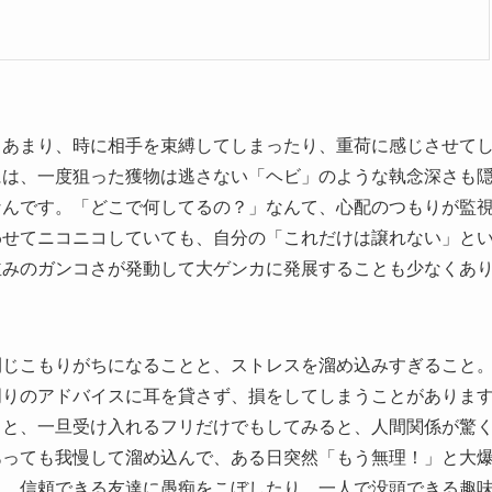
るあまり、時に相手を束縛してしまったり、重荷に感じさせて
には、一度狙った獲物は逃さない「ヘビ」のような執念深さも
なんです。「どこで何してるの？」なんて、心配のつもりが監
わせてニコニコしていても、自分の「これだけは譲れない」と
並みのガンコさが発動して大ゲンカに発展することも少なくあ
閉じこもりがちになることと、ストレスを溜め込みすぎること
周りのアドバイスに耳を貸さず、損をしてしまうことがありま
」と、一旦受け入れるフリだけでもしてみると、人間関係が驚
あっても我慢して溜め込んで、ある日突然「もう無理！」と大
に、信頼できる友達に愚痴をこぼしたり、一人で没頭できる趣