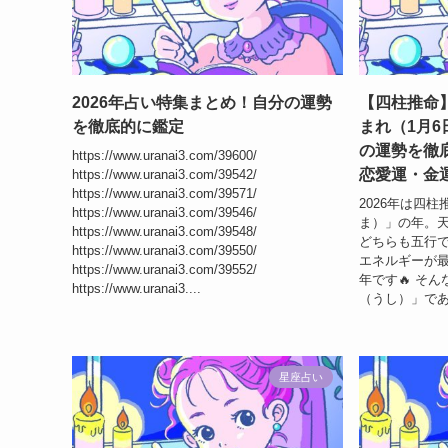
2026年占い特集まとめ！自分の運勢
【四柱推命】
を徹底的に鑑定
まれ（1月6
の運勢を徹
https://www.uranai3.com/39600/
恋愛運・金
https://www.uranai3.com/39542/
https://www.uranai3.com/39571/
2026年は四
https://www.uranai3.com/39546/
ま）」の年。
https://www.uranai3.com/39548/
どちらも五行
https://www.uranai3.com/39550/
エネルギーが最
https://www.uranai3.com/39552/
年です🔥 そ
https://www.uranai3....
（うし）」である
星座占い