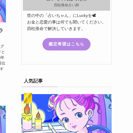
四柱推命占い師
世の中の「占いちゃん」にLuckyを🕊️
お金と恋愛の事は何でも聞いてください。
四柱推命で解決していきます。
ラ
版
鑑定希望はこちら
ング
りと
6年
1位
ルギ
人気記事