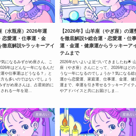
（水瓶座）2026年運
【2026年】山羊座（やぎ座）の運
・恋愛運・仕事運・金
を徹底解説✨総合運・恋愛運・仕
を徹底解説✨ラッキーアイ
運・金運・健康運からラッキーア
テムまで
勢が気になるみずがめ座さん、こ
2026年がいよいよ近づいてきましたね🌟 
2026年はどんな一年になるんだ
座（やぎ座）さんにとって、2026年はどの
愛運や仕事運はどうなる？」と
うな一年になるのでしょうか？気になる総
る方も多いのではないでしょう
運から恋愛運、家庭運、仕事運、金運、健
年のみずがめ座さんは、占星術的に
運まで、幸運を引き寄せるラッキーアイテ
される一年を迎...
やアドバイスと共にお届けしま...
星座占い
星座占い