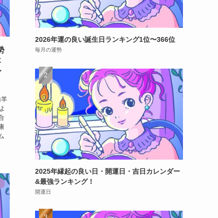
2026年運の良い誕生日ランキング1位〜366位
勢
毎月の運勢
事
イ
山羊
よ
合
康
ム
2025年縁起の良い日・開運日・吉日カレンダー
&最強ランキング！
開運日