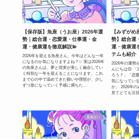
【保存版】魚座（うお座）2026年運
【みずがめ座
勢｜総合運・恋愛運・仕事運・金
勢】総合運
運・健康運を徹底解説💫
運・健康運
テムも紹介
2026年を迎える魚座さん、今年はどんな一年
になるのか気になりますよね？✨ 実は2026年
2026年の運
の魚座さんは、夢と現実が美しく融合してい
んにちは😊 「
く特別な一年を迎えることになります。これ
ろう？」「恋
まで心の中で温めてきた願いや理想が、少し
気になってい
ずつ形になっていく予感に満ちた...
か。 2026
見てとても注目
星座占い