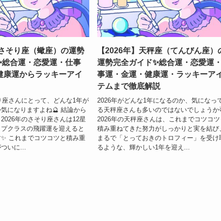
】さそり座（蠍座）の運勢
【2026年】天秤座（てんびん座）
✨総合運・恋愛運・仕事
運勢完全ガイド✨総合運・恋愛運
健康運からラッキーアイ
事運・金運・健康運・ラッキーア
テムまで徹底解説
そり座さんにとって、どんな1年が
2026年がどんな1年になるのか、気になっ
気になりますよね🔮 結論から
る天秤座さんも多いのではないでしょうか
2026年のさそり座さんは12星
2026年の天秤座さんは、これまでコツコツ
ップクラスの飛躍運を迎えると
積み重ねてきた努力がしっかりと実を結び
✨ これまでコツコツと積み重
まるで「とっておきのトロフィー」を受け
いに...
るような、輝かしい1年を迎え...