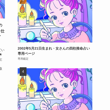
の
・仕
イ
2002年5月21日生まれ・女さんの四柱推命占い
てい
専用ページ

専用鑑定
と
、
取