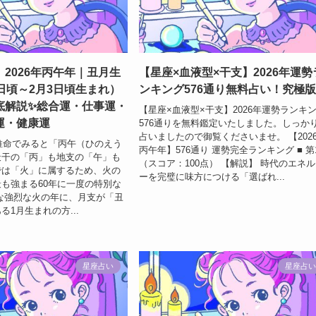
2026年丙午年｜丑月生
【星座×血液型×干支】2026年運勢
日頃～2月3日頃生まれ）
ンキング576通り無料占い！究極
底解説✨総合運・仕事運・
【星座×血液型×干支】2026年運勢ランキ
運・健康運
576通りを無料鑑定いたしました。しっか
占いましたので御覧くださいませ。 【202
柱推命でみると「丙午（ひのえう
丙午年】576通り 運勢完全ランキング ■ 第
天干の「丙」も地支の「午」も
（スコア：100点） 【解説】 時代のエネ
では「火」に属するため、火の
ーを完璧に味方につける「選ばれ...
も強まる60年に一度の特別な
んな強烈な火の年に、月支が「丑
1月生まれの方...
星座占い
星座占い