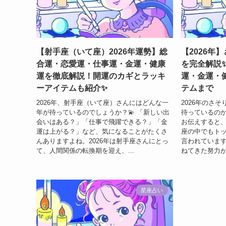
【射手座（いて座）2026年運勢】総
【2026年
合運・恋愛運・仕事運・金運・健康
を完全解説
運を徹底解説！開運のカギとラッキ
運・金運・
ーアイテムも紹介✨
テムまで
2026年、射手座（いて座）さんにはどんな一
2026年のさ
年が待っているのでしょうか？💫 「新しい出
待っているのか
会いはある？」「仕事で飛躍できる？」「金
お伝えすると、
運は上がる？」など、気になることがたくさ
座の中でもト
んありますよね。2026年は射手座さんにとっ
言われています
て、人間関係の転換期を迎え、...
ねてきた努力がつ
星座占い